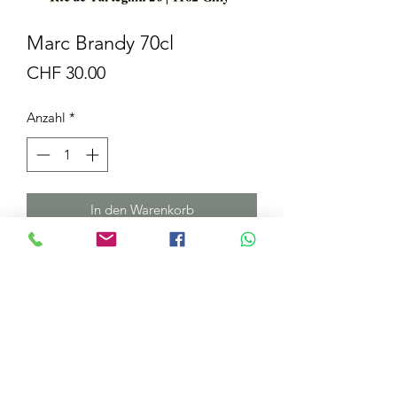
Marc Brandy 70cl
Preis
CHF 30.00
Anzahl
*
In den Warenkorb
ARTIKELDETAILS
Dieser in Eichenfässern gereifte Trester
ist eine Mischung aus mehreren
Jahrgängen. Der älteste ist ungefähr
dreißig Jahre alt.
Domaine de la Vissenche
Ein Wunder, um am Ende des Abends