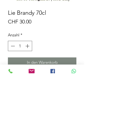
Lie Brandy 70cl
Preis
CHF 30.00
Anzahl
*
In den Warenkorb
ARTIKELDETAILS
Die Lie ist die Ablagerung von Rotwein
nach der Gärung. Diese Ablagerung
wird dann destilliert, um starken
Alkohol zu ergeben.
Domaine de la Vissenche