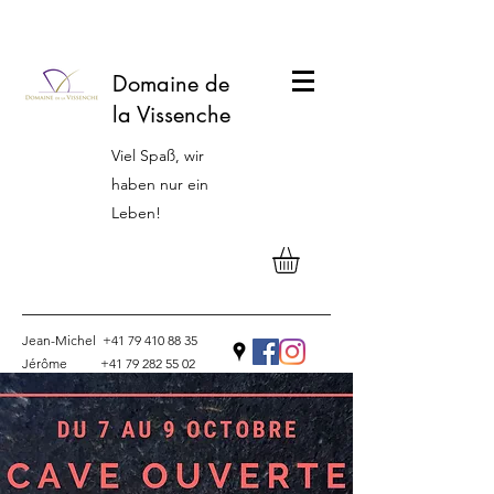
Domaine de
la Vissenche
Viel Spaß, wir
haben nur ein
Leben!
Jean-Michel
+41 79 410 88 35
Jérôme
+41 79 282 55 02
Kontakt