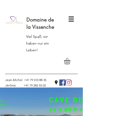
Domaine de
la Vissenche
Viel Spaß, wir
haben nur ein
Leben!
Jean-Michel
+41 79 410 88 35
Jérôme
+41 79 282 55 02
Kontakt