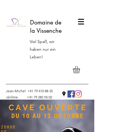
Domaine de
la Vissenche
Viel Spaß, wir
haben nur ein
Leben!
Jean-Michel
+41 79 410 88 35
Jérôme
+41 79 282 55 02
Kontakt